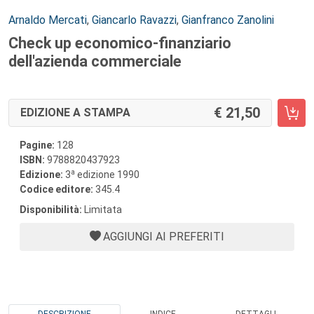
Autori:
Arnaldo Mercati
,
Giancarlo Ravazzi
,
Gianfranco Zanolini
Check up economico-finanziario
dell'azienda commerciale
21,50
EDIZIONE A STAMPA
Pagine:
128
ISBN:
9788820437923
a
Edizione:
3
edizione 1990
Codice editore:
345.4
Disponibilità:
Limitata
AGGIUNGI AI PREFERITI