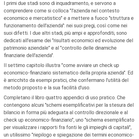
I primi due stadi sono di inquadramento, e servono a
comprendere come si colloca "l'azienda nel contesto
economico e mercatistico" e a mettere a fuoco "struttura e
funzionamento dell'azienda": nei suoi pregi, così come nei
suoi difetti. I due altri stadi, più ampi e approfonditi, sono
dedicati all'esame dei "risultati economici ed evoluzione del
patrimonio aziendale" e al "controllo delle dinamiche
finanziarie dell'azienda".
Il settimo capitolo illustra "come avviare un check up
economico-finanziario sistematico della propria azienda". Ed
è arricchito da esempi pratici, che confermano l'utilità del
metodo proposto e la sua facilità d'uso.
Completano il libro quattro appendici di uso pratico. Che
contengono alcuni "schemi esemplificativi per la stesura del
bilancio in forma più adeguata al controllo direzionale e al
check up economico-finanziario", uno "schema esemplificato
per visualizzare i rapporti fra fonti le gli impieghi di capitali",
un utilissimo "riepilogo e spiegazione dei termini economico-