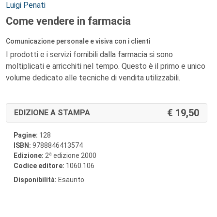
Autori:
Luigi Penati
Come vendere in farmacia
Comunicazione personale e visiva con i clienti
I prodotti e i servizi fornibili dalla farmacia si sono
moltiplicati e arricchiti nel tempo. Questo è il primo e unico
volume dedicato alle tecniche di vendita utilizzabili.
19,50
EDIZIONE A STAMPA
Pagine:
128
ISBN:
9788846413574
a
Edizione:
2
edizione 2000
Codice editore:
1060.106
Disponibilità:
Esaurito