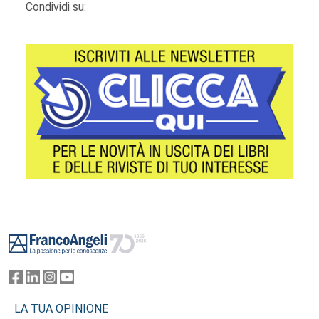
Condividi su:
Footer
LA TUA OPINIONE