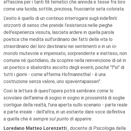
affascina per i tanti fili tematici che annoda e tesse fra loro
come una lucida, sottile, preziosa, frusciante seta colorata.
L'esito è quello di un continuo interrogarsi sugli indefiniti
orizzonti di senso che prende l'esistenza nelle pieghe
dell'esperienza vissuta, lasciata ardere in quella parola
poetica che medita sull'ordinario dei fatti della vita lo
straordinario del loro destinarsi nei sentimenti e in un
io-
mondo
mutevole e impensato, sorprendente e inatteso, non
comune né quotidiano, da scoprire nella reinvenzione di sé in
un poetico e sbalordito ascolto degli eventi, poiché "l'"io" di
tutti i giorni - come afferma Hofmannsthal - è una
costruzione senza valore, uno spaventapasseri".
Così la lettura di quest'opera potrà sembrare come lo
scivolare dell'anima di sogno in sogno in prossimità di soglie
contigue della realtà, l'una aperta sullo scenario - parte reale
e parte irreale - dell'altra, in un esitante dare voce definitiva
a quella che è
sempre sul punto di apparire
.
Loredano Matteo Lorenzetti
, docente di Psicologia della