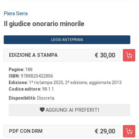
Autori:
Piera Serra
Il giudice onorario minorile
LEGGI ANTEPRIMA
30,00
EDIZIONE A STAMPA
Pagine:
188
ISBN:
9788820422806
a
a
Edizione:
1
ristampa 2025, 2
edizione, aggiornata 2013
Codice editore:
98.1.1
Disponibilità:
Discreta
AGGIUNGI AI PREFERITI
29,00
PDF CON DRM