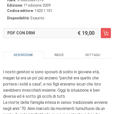
ISBN:
9788856807516
a
Edizione:
1
edizione 2009
Codice editore:
1420.1.101
Disponibilità:
Esaurito
19,00
PDF CON DRM
DESCRIZIONE
INDICE
DETTAGLI
I nostri genitori si sono sposati di solito in giovane età,
magari lui era un po' più anziano "perché era quello che
portava i soldi a casa", e noi figli eravamo sicuri che loro
sarebbero invecchiati insieme. Oggi la situazione è ben
diversa ed è sotto gli occhi di tutti.
La morte della famiglia intesa in senso tradizionale avviene
negli anni '70. Anni marcati da movimenti tumultuosi da un