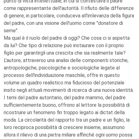
punto di vista intellettuale, in cui si contestava il padre
come rappresentante dell'autorità. Il rifiuto delle differenze
di genere, in particolare, conduceva all'irrilevanza della figura
del padre, con una visione dell'uomo come "donatore di
seme".
Ma qual è il ruolo del padre di oggi? Che cosa ci si aspetta
da lui? Che tipo di relazione può instaurare con il proprio
figlio per garantirgli una crescita che sia realmente tale?
L'autore, attraverso una analisi delle componenti storiche,
antropologiche, psicologiche e sociologiche legate al
processo dell'individuazione maschile, offre in questo
volume un quadro realistico ma fiducioso del potenziale
insito negli attuali movimenti di ricerca di una nuova identità.
I temi del padre autoritario, del padre mammo, del padre
sufficientemente buono, offrono al lettore la possibilità di
ricostruire un fenomeno fin troppo legato ai dictat della
moda. La circolarità del rapporto tra un padre e un figlio, la
loro reciproca possibilità di crescere insieme, assumono
allora il rilievo di una pietra miliare affinché ogni uomo possa