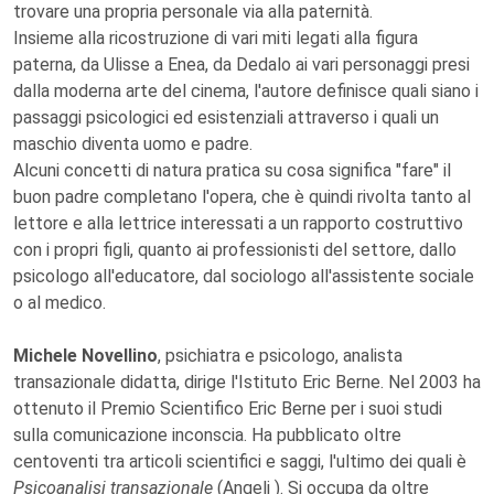
trovare una propria personale via alla paternità.
Insieme alla ricostruzione di vari miti legati alla figura
paterna, da Ulisse a Enea, da Dedalo ai vari personaggi presi
dalla moderna arte del cinema, l'autore definisce quali siano i
passaggi psicologici ed esistenziali attraverso i quali un
maschio diventa uomo e padre.
Alcuni concetti di natura pratica su cosa significa "fare" il
buon padre completano l'opera, che è quindi rivolta tanto al
lettore e alla lettrice interessati a un rapporto costruttivo
con i propri figli, quanto ai professionisti del settore, dallo
psicologo all'educatore, dal sociologo all'assistente sociale
o al medico.
Michele Novellino
, psichiatra e psicologo, analista
transazionale didatta, dirige l'Istituto Eric Berne. Nel 2003 ha
ottenuto il Premio Scientifico Eric Berne per i suoi studi
sulla comunicazione inconscia. Ha pubblicato oltre
centoventi tra articoli scientifici e saggi, l'ultimo dei quali è
Psicoanalisi transazionale
(Angeli ). Si occupa da oltre