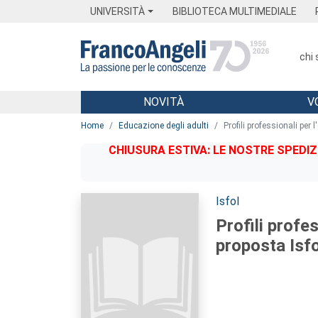
Menu
Main content
Footer
Menu
UNIVERSITÀ
BIBLIOTECA MULTIMEDIALE
chi
NOVITÀ
V
Main content
Home
Educazione degli adulti
Profili professionali per 
CHIUSURA ESTIVA: LE NOSTRE SPEDIZ
Autori:
Isfol
Profili profes
proposta Isfo