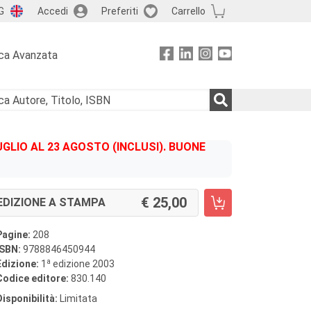
G
Accedi
Preferiti
Carrello
ca Avanzata
GLIO AL 23 AGOSTO (INCLUSI). BUONE
25,00
EDIZIONE A STAMPA
Pagine:
208
ISBN:
9788846450944
a
Edizione:
1
edizione 2003
Codice editore:
830.140
Disponibilità:
Limitata