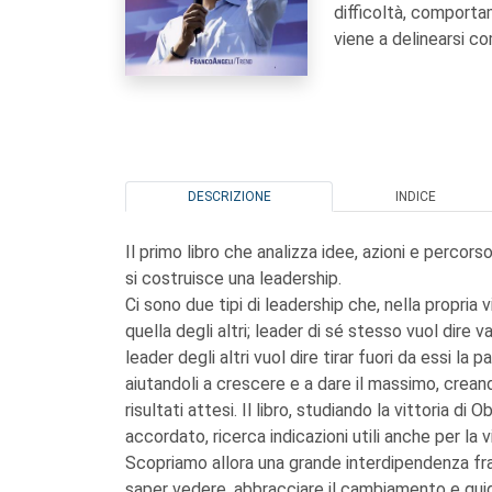
difficoltà, comport
viene a delinearsi co
DESCRIZIONE
INDICE
Il primo libro che analizza idee, azioni e perc
si costruisce una leadership.
Ci sono due tipi di leadership che, nella propria 
quella degli altri; leader di sé stesso vuol dire
leader degli altri vuol dire tirar fuori da essi la p
aiutandoli a crescere e a dare il massimo, crean
risultati attesi. Il libro, studiando la vittoria d
accordato, ricerca indicazioni utili anche per la v
Scopriamo allora una grande interdipendenza fra e
saper vedere, abbracciare il cambiamento e guidar