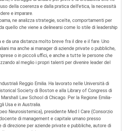
uso della coerenza e dalla pratica dell'etica, la necessità
dere e imparare.
 Obama, ne analizza strategie, scelte, comportamenti per
 quello che viene a delinearsi come lo stile di leadership
 da una distanza molto breve fra il dire e il fare. Uno
 italiani ma anche ai manager di aziende private o pubbliche,
prese o in piccoli uffici, e anche a tutte le persone che
izzando al meglio i propri talenti per divenire leader del
Industriali Reggio Emilia. Ha lavorato nelle Università di
istorical Society di Boston e alla Library of Congress di
n Marshall Law School di Chicago. Per la Regione Emilia-
i Usa e in Australia.
opeo Neurosistemica), presidente Med I Care (Consorzio
), docente di management e capitale umano presso
 di direzione per aziende private e pubbliche, autore di