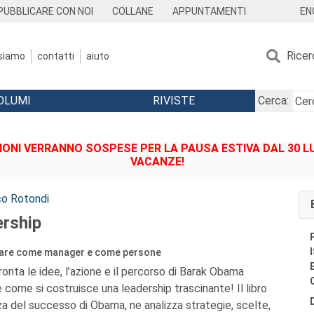
EN
PUBBLICARE CON NOI
COLLANE
APPUNTAMENTI
Ricer
 siamo
contatti
aiuto
OLUMI
RIVISTE
Cerca:
IONI VERRANNO SOSPESE PER LA PAUSA ESTIVA DAL 30 LU
VACANZE!
o Rotondi
rship
are come manager e come persone
fronta le idee, l’azione e il percorso di Barak Obama
re come si costruisce una leadership trascinante! Il libro
nza del successo di Obama, ne analizza strategie, scelte,