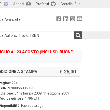
G
Accedi
Preferiti
Carrello
ca Avanzata
GLIO AL 23 AGOSTO (INCLUSI). BUONE
25,00
EDIZIONE A STAMPA
Pagine:
224
ISBN:
9788856806861
a
a
Edizione:
3
ristampa 2009, 1
edizione 2009
Codice editore:
1796.211
Disponibilità:
Fuori catalogo