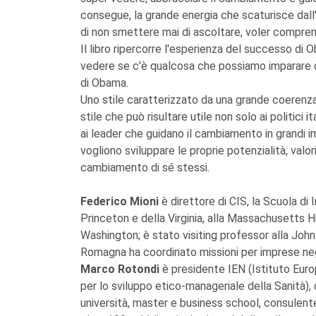
consegue, la grande energia che scaturisce dall'
di non smettere mai di ascoltare, voler compren
Il libro ripercorre l'esperienza del successo di
vedere se c'è qualcosa che possiamo imparare da
di Obama.
Uno stile caratterizzato da una grande coerenza e
stile che può risultare utile non solo ai politici
ai leader che guidano il cambiamento in grandi im
vogliono sviluppare le proprie potenzialità, valor
cambiamento di sé stessi.
Federico Mioni
è direttore di CIS, la Scuola di 
Princeton e della Virginia, alla Massachusetts H
Washington; è stato visiting professor alla Joh
Romagna ha coordinato missioni per imprese negl
Marco Rotondi
è presidente IEN (Istituto Eur
per lo sviluppo etico-manageriale della Sanità
università, master e business school, consulente