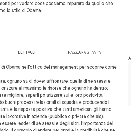
amenti per vedere cosa possiamo imparare da quello che
me lo stile di Obama.
DETTAGLI
RASSEGNA STAMPA
A
orso di Obama nell'ottica del management per scoprire come
vita, ognuno sa di dover affrontare: quella di sé stessi e
 valorizzare al massimo le risorse che ognuno ha dentro;
arte migliore, saperli polarizzare sulle loro positività,
do buoni processi relazionali di squadra e producendo i
i Obama e la risposta positiva che tanti americani gli hanno
ita lavorativa in azienda (pubblica o privata che sia).
ssere leader di sé stessi e degli altri, l'importanza del
lo, il coraggio di andare per primi e la credibilità che ne