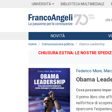
Menu
Main content
Footer
Menu
UNIVERSITÀ
BIBLIOTECA MULTIMEDIALE
chi
NOVITÀ
V
Main content
Home
Comunicazione politica
Obama Leadership
CHIUSURA ESTIVA: LE NOSTRE SPEDIZ
Autori:
Federico Mioni
,
Marc
Obama Leade
Cosa possiamo impar
Il primo libro che af
nell’ottica di scopri
ripercorre l’esperie