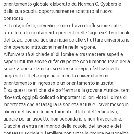
orientamento globale elaborato da Norman C. Gysbers e
dalla sua scuola, opportunamente adattato al nuovo
contesto.
Si tenta, infatti, un'analisi e uno sforzo di riflessione sulle
strutture di orientamento presenti nelle "agenzie" territoriali
del Lazio, con particolare riguardo alle strutture universitarie
che operano istituzionalmente nella regione.
All'università si chiede sì di fornire e trasmettere saperi e
saperi utili, ma anche di far da ponte con il mondo reale della
società concreta in cui si entra con saperi fattualmente
negoziabili. Il che impone al mondo universitario un
orientamento in ingresso e un orientamento in uscita.
È su questi temi che si è soffermata la giovane Autrice, temi
rilevanti, oggi più delicati e importanti di ieri, visto il clima di
incertezza che attanaglia la società attuale. L'aver messo in
rilievo, nel lavoro di orientamento, il lato dell'educativo,
appare poi un aspetto non secondario e non trascurabile.
Giacché si entra nel mondo della scuola, del lavoro e del
contesto sociale o familiare con tutta la propria personalità