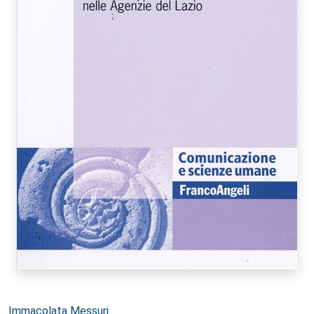
Autori:
Immacolata Messuri