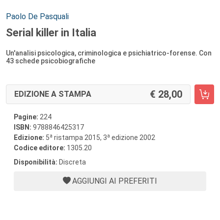
Autori:
Paolo De Pasquali
Serial killer in Italia
Un'analisi psicologica, criminologica e psichiatrico-forense. Con
43 schede psicobiografiche
28,00
EDIZIONE A STAMPA
Pagine:
224
ISBN:
9788846425317
a
a
Edizione:
5
ristampa 2015, 3
edizione 2002
Codice editore:
1305.20
Disponibilità:
Discreta
AGGIUNGI AI PREFERITI